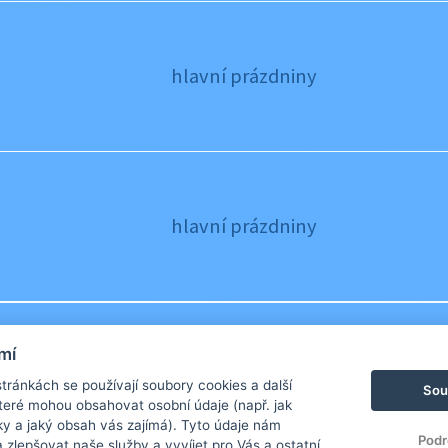
hlavní prázdniny
hlavní prázdniny
mí
hlavní prázdniny
ránkách se používají soubory cookies a další
Sou
 které mohou obsahovat osobní údaje (např. jak
ky a jaký obsah vás zajímá). Tyto údaje nám
Podr
zlepšovat naše služby a vyvíjet pro Vás a ostatní