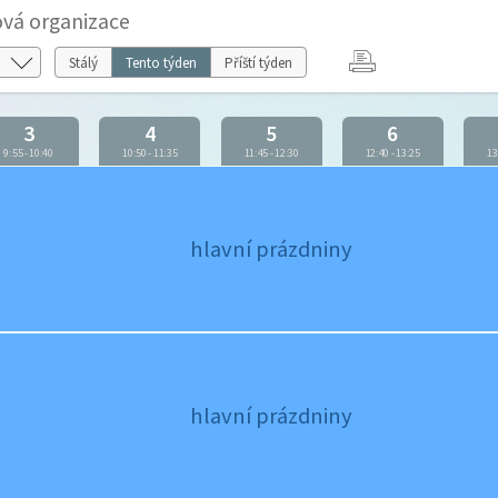
ová organizace
Stálý
Tento týden
Příští týden
3
4
5
6
9:55
-
10:40
10:50
-
11:35
11:45
-
12:30
12:40
-
13:25
13
hlavní prázdniny
hlavní prázdniny