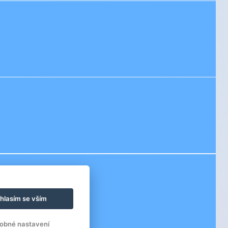
hlasím se vším
obné nastavení