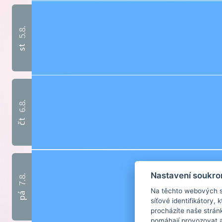
5.8.
st
6.8.
čt
Nastavení soukro
7.8.
Na těchto webových st
pá
síťové identifikátory,
procházíte naše strán
pomáhají provozovat a 