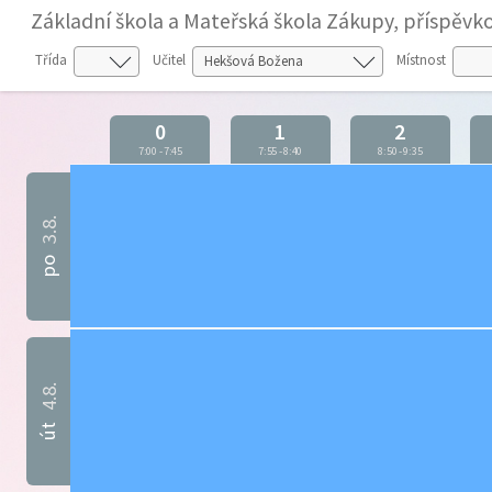
Základní škola a Mateřská škola Zákupy, příspěvk
Třída
Učitel
Místnost
0
1
2
7:00
-
7:45
7:55
-
8:40
8:50
-
9:35
3.8.
po
4.8.
út