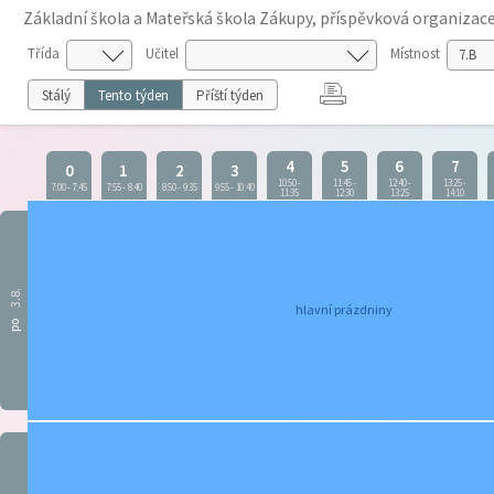
Základní škola a Mateřská škola Zákupy, příspěvková organizac
Třída
Učitel
Místnost
Stálý
Tento týden
Příští týden
4
5
6
7
0
1
2
3
10:50
-
11:45
-
12:40
-
13:25
-
7:00
-
7:45
7:55
-
8:40
8:50
-
9:35
9:55
-
10:40
11:35
12:30
13:25
14:10
3.8.
hlavní prázdniny
po