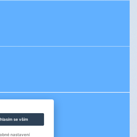
hlasím se vším
obné nastavení