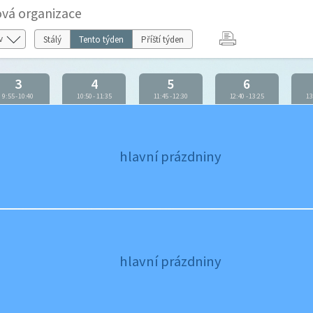
ová organizace
Stálý
Tento týden
Příští týden
3
4
5
6
9:55
-
10:40
10:50
-
11:35
11:45
-
12:30
12:40
-
13:25
13
hlavní prázdniny
hlavní prázdniny