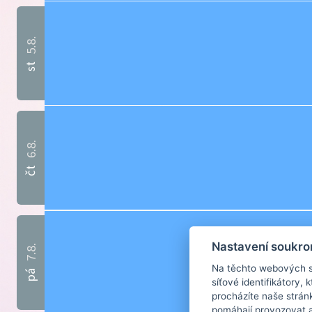
5.8.
st
6.8.
čt
Nastavení soukro
7.8.
Na těchto webových st
pá
síťové identifikátory,
procházíte naše strán
pomáhají provozovat a 