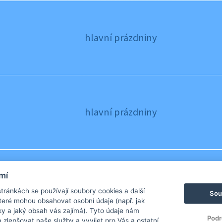
hlavní prázdniny
hlavní prázdniny
mí
hlavní prázdniny
ránkách se používají soubory cookies a další
Sou
 které mohou obsahovat osobní údaje (např. jak
ky a jaký obsah vás zajímá). Tyto údaje nám
Podr
zlepšovat naše služby a vyvíjet pro Vás a ostatní