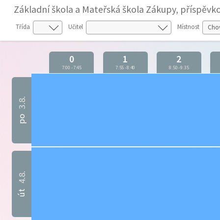
Základní škola a Mateřská škola Zákupy, příspěvk
Třída
Učitel
Místnost
0
1
2
7:00
-
7:45
7:55
-
8:40
8:50
-
9:35
3.8.
po
4.8.
út