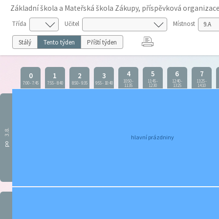
Základní škola a Mateřská škola Zákupy, příspěvková organizac
Třída
Učitel
Místnost
Stálý
Tento týden
Příští týden
4
5
6
7
0
1
2
3
10:50
-
11:45
-
12:40
-
13:25
-
7:00
-
7:45
7:55
-
8:40
8:50
-
9:35
9:55
-
10:40
11:35
12:30
13:25
14:10
3.8.
hlavní prázdniny
po