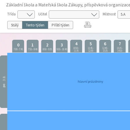
Základní škola a Mateřská škola Zákupy, příspěvková organizac
Třída
Učitel
Místnost
Stálý
Tento týden
Příští týden
4
5
6
7
0
1
2
3
10:50
-
11:45
-
12:40
-
13:25
-
7:00
-
7:45
7:55
-
8:40
8:50
-
9:35
9:55
-
10:40
11:35
12:30
13:25
14:10
3.8.
hlavní prázdniny
po