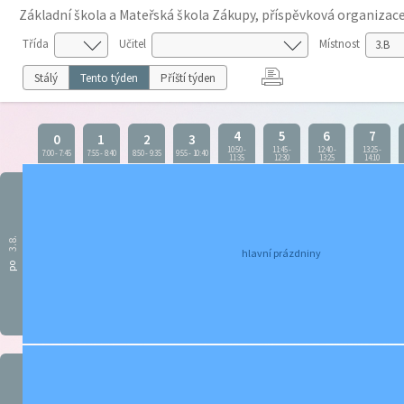
Základní škola a Mateřská škola Zákupy, příspěvková organizac
Třída
Učitel
Místnost
Stálý
Tento týden
Příští týden
4
5
6
7
0
1
2
3
10:50
-
11:45
-
12:40
-
13:25
-
7:00
-
7:45
7:55
-
8:40
8:50
-
9:35
9:55
-
10:40
11:35
12:30
13:25
14:10
3.8.
hlavní prázdniny
po