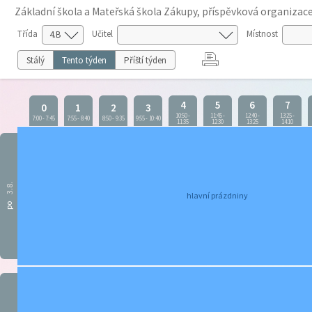
Základní škola a Mateřská škola Zákupy, příspěvková organizac
Třída
Učitel
Místnost
Stálý
Tento týden
Příští týden
4
5
6
7
0
1
2
3
10:50
-
11:45
-
12:40
-
13:25
-
7:00
-
7:45
7:55
-
8:40
8:50
-
9:35
9:55
-
10:40
11:35
12:30
13:25
14:10
3.8.
hlavní prázdniny
po