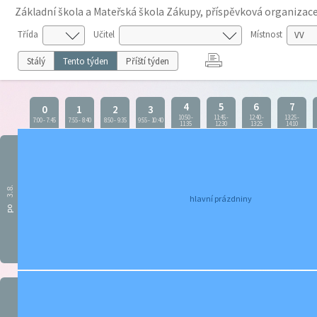
Základní škola a Mateřská škola Zákupy, příspěvková organizac
Třída
Učitel
Místnost
Stálý
Tento týden
Příští týden
4
5
6
7
0
1
2
3
10:50
-
11:45
-
12:40
-
13:25
-
7:00
-
7:45
7:55
-
8:40
8:50
-
9:35
9:55
-
10:40
11:35
12:30
13:25
14:10
3.8.
hlavní prázdniny
po