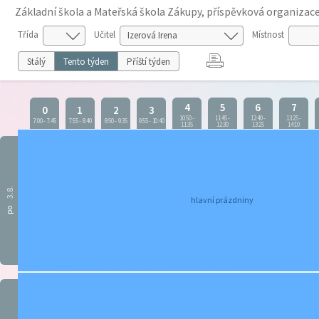
Základní škola a Mateřská škola Zákupy, příspěvková organizac
Třída
Učitel
Místnost
Stálý
Tento týden
Příští týden
4
5
6
7
0
1
2
3
10:50
-
11:45
-
12:40
-
13:25
-
7:00
-
7:45
7:55
-
8:40
8:50
-
9:35
9:55
-
10:40
11:35
12:30
13:25
14:10
3.8.
hlavní prázdniny
po