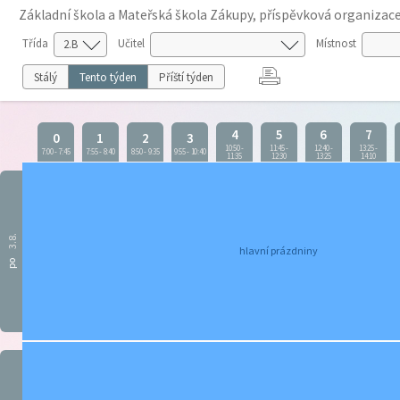
Základní škola a Mateřská škola Zákupy, příspěvková organizac
Třída
Učitel
Místnost
Stálý
Tento týden
Příští týden
4
5
6
7
0
1
2
3
10:50
-
11:45
-
12:40
-
13:25
-
7:00
-
7:45
7:55
-
8:40
8:50
-
9:35
9:55
-
10:40
11:35
12:30
13:25
14:10
3.8.
hlavní prázdniny
po